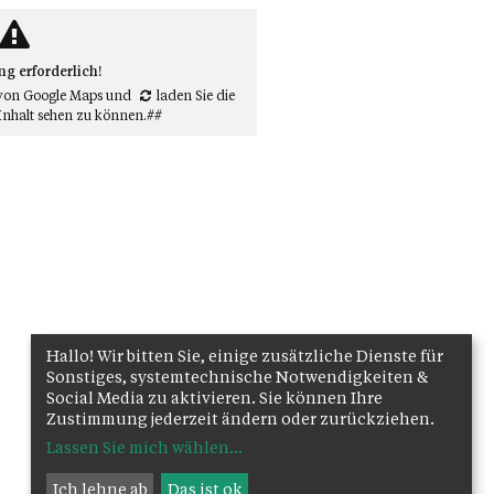
 erforderlich!
von Google Maps
und
laden Sie die
Inhalt sehen zu können.##
Hallo! Wir bitten Sie, einige zusätzliche Dienste für
Sonstiges, systemtechnische Notwendigkeiten &
Social Media zu aktivieren. Sie können Ihre
Zustimmung jederzeit ändern oder zurückziehen.
Lassen Sie mich wählen
...
Ich lehne ab
Das ist ok