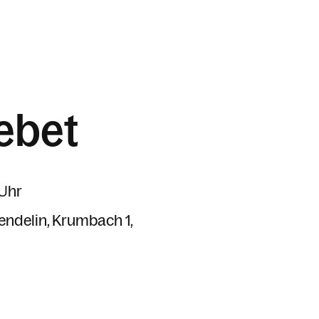
ebet
 Uhr
Wendelin
Krumbach 1