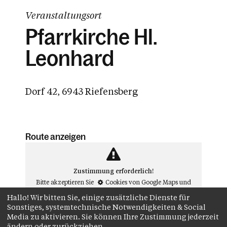
Veranstaltungsort
Pfarrkirche Hl.
Leonhard
Dorf 42, 6943 Riefensberg
Route anzeigen
Zustimmung erforderlich!
Bitte akzeptieren Sie
Cookies von Google Maps
und
laden Sie die Seite neu
, um diesen Inhalt sehen zu
Hallo! Wir bitten Sie, einige zusätzliche Dienste für
können.##
Sonstiges, systemtechnische Notwendigkeiten & Social
Media zu aktivieren. Sie können Ihre Zustimmung jederzeit
ändern oder zurückziehen.