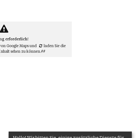
 erforderlich!
von Google Maps
und
laden Sie die
Inhalt sehen zu können.##
Hallo! Wir bitten Sie, einige zusätzliche Dienste für