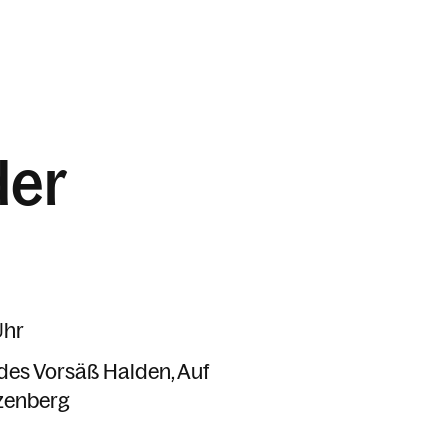
der
Uhr
e des Vorsäß Halden
Auf
zenberg