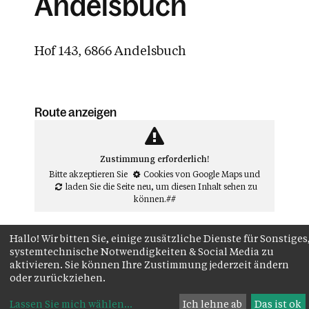
Andelsbuch
Hof 143, 6866 Andelsbuch
Route anzeigen
Zustimmung erforderlich!
Bitte akzeptieren Sie
Cookies von Google Maps
und
laden Sie die Seite neu
, um diesen Inhalt sehen zu
können.##
Hallo! Wir bitten Sie, einige zusätzliche Dienste für Sonstiges
systemtechnische Notwendigkeiten & Social Media zu
aktivieren. Sie können Ihre Zustimmung jederzeit ändern
oder zurückziehen.
Lassen Sie mich wählen
...
Ich lehne ab
Das ist ok