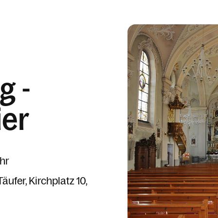
g -
ier
hr
Täufer
Kirchplatz 10