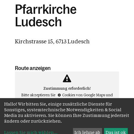
Pfarrkirche
Ludesch
Kirchstrasse 15, 6713 Ludesch
Route anzeigen
Zustimmung erforderlich!
Bitte akzeptieren Sie
Cookies von Google Maps
und
laden Sie die Seite neu
, um diesen Inhalt sehen zu
Hallo! Wir bitten Sie, einige zusätzliche Dienste für
können.##
Sonstiges, systemtechnische Notwendigkeiten & Social
Media zu aktivieren. Sie können Ihre Zustimmung jederzeit
ändern oder zurückziehen.
Lassen Sie mich wählen
...
Ich lehne ab
Das ist ok