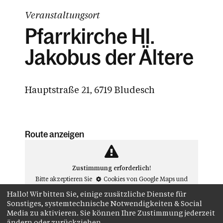
Veranstaltungsort
Pfarrkirche Hl.
Jakobus der Ältere
Hauptstraße 21, 6719 Bludesch
Route anzeigen
Zustimmung erforderlich!
Bitte akzeptieren Sie
Cookies von Google Maps
und
laden Sie die Seite neu
, um diesen Inhalt sehen zu
Hallo! Wir bitten Sie, einige zusätzliche Dienste für
können.##
Sonstiges, systemtechnische Notwendigkeiten & Social
Media zu aktivieren. Sie können Ihre Zustimmung jederzeit
ändern oder zurückziehen.