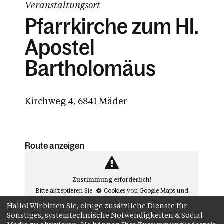
Veranstaltungsort
Pfarrkirche zum Hl.
Apostel
Bartholomäus
Kirchweg 4, 6841 Mäder
Route anzeigen
Zustimmung erforderlich!
Bitte akzeptieren Sie
Cookies von Google Maps
und
laden Sie die Seite neu
, um diesen Inhalt sehen zu
Hallo! Wir bitten Sie, einige zusätzliche Dienste für
können.##
Sonstiges, systemtechnische Notwendigkeiten & Social