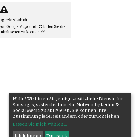
 erforderlich!
von Google Maps
und
laden Sie die
Inhalt sehen zu können.##
Hallo! Wir bitten Sie, einige zusätzliche Dienste für
Sonstiges, systemtechnische Notwendigkeiten &
Social Media zu aktivieren. Sie können Ihre
Zustimmung jederzeit ändern oder zurückziehen.
Lassen Sie mich wählen
...
Ich lehne ab
Das ist ok