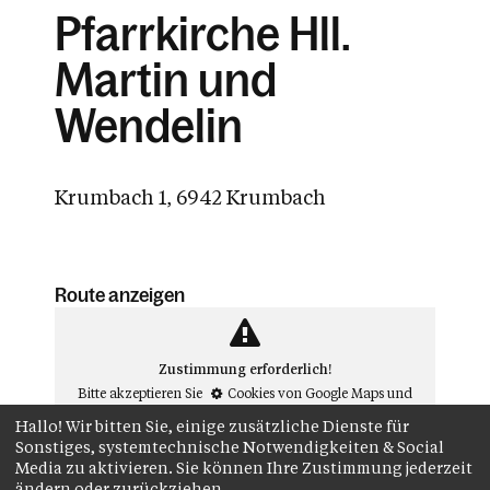
Pfarrkirche Hll.
Martin und
Wendelin
Krumbach 1, 6942 Krumbach
Route anzeigen
Zustimmung erforderlich!
Bitte akzeptieren Sie
Cookies von Google Maps
und
laden Sie die Seite neu
, um diesen Inhalt sehen zu
Hallo! Wir bitten Sie, einige zusätzliche Dienste für
können.##
Sonstiges, systemtechnische Notwendigkeiten & Social
Media zu aktivieren. Sie können Ihre Zustimmung jederzeit
ändern oder zurückziehen.