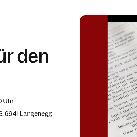
ür den
0 Uhr
3
6941 Langenegg