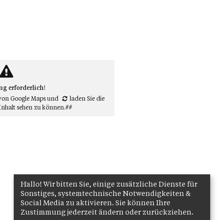
 erforderlich!
von Google Maps
und
laden Sie die
Inhalt sehen zu können.##
Hallo! Wir bitten Sie, einige zusätzliche Dienste für
Sonstiges, systemtechnische Notwendigkeiten &
Social Media zu aktivieren. Sie können Ihre
Zustimmung jederzeit ändern oder zurückziehen.