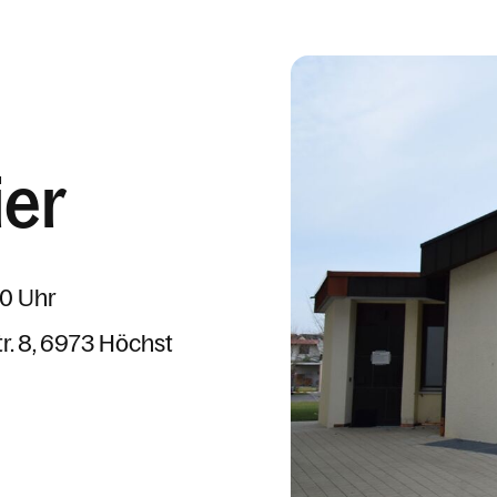
ier
00 Uhr
r. 8
6973 Höchst